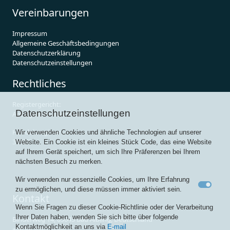
Vereinbarungen
Impressum
Allgemeine Geschäftsbedingungen
Datenschutzerklärung
Datenschutzeinstellungen
Rechtliches
Registergericht:
Datenschutzeinstellungen
Amtsgericht Traunstein
Handelsregister:
Wir verwenden Cookies und ähnliche Technologien auf unserer
35027
Website. Ein Cookie ist ein kleines Stück Code, das eine Website
auf Ihrem Gerät speichert, um sich Ihre Präferenzen bei Ihrem
nächsten Besuch zu merken.
Wir verwenden nur essenzielle Cookies, um Ihre Erfahrung
zu ermöglichen, und diese müssen immer aktiviert sein.
Kontakt
Wenn Sie Fragen zu dieser Cookie-Richtlinie oder der Verarbeitung
Ihrer Daten haben, wenden Sie sich bitte über folgende
Binderweg 14, 83043 Bad Aibling, Deutschland
Kontaktmöglichkeit an uns via
E-mail
+49 89 201 751 66